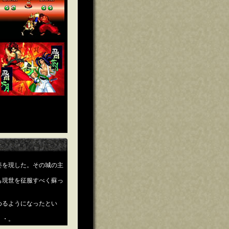
姿を現した。その城の主
も現世を征服すべく蘇っ
めるようになったとい
・・。