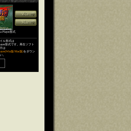
a Player形式
イル形式は
iaPlayer形式です。再生ソフト
方は
layer(Win版/Mac版)
をダウン
い。