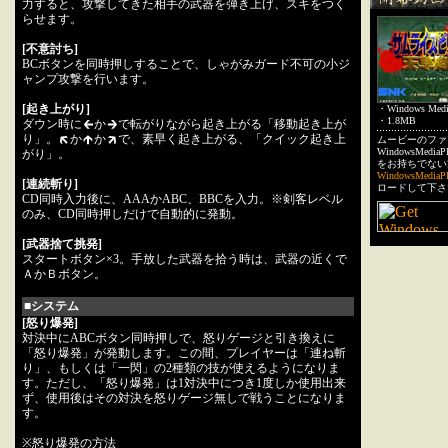
力すると、攻撃してきた相手の武器を弾き上げ、スキをつく
らせます。
[不意討ち]
BCボタンを同時押しすることで、しゃがみガード不可の小ジ
ャンプ攻撃を行います。
[起き上がり]
・Windows Medi
・1.8MB
ダウン時に
か
で転がりながら起き上がる「移動起き上が
り」。
か
か
で、素早く起き上がる、「クイック起き上
ムービーのファ
WindowsMed
がり」。
をお持ちでない
WindowsMediaP
[連続斬り]
ロードして下さ
CD同時入力後に、AAAかABC、BBCを入力。※剣客レベル
のみ、CD同時押しだけで自動的に発動。
[武器捨て挑発]
スタートボタン×3。手放した武器を拾う時は、武器の近くで
ＡかＢボタン。
■システム
[怒り爆発]
対決中にABCボタン同時押しで、怒りゲージと引き換えに
「怒り爆発」が発動します。この間、プレイヤーは「連ね斬
り」、もしくは「一閃」の2種類の技が使えるようになりま
す。ただし、「怒り爆発」は1対決中につき1度しか使用出来
ず、使用後はその対決を怒りゲージ無しで戦うことになりま
す。
※怒り爆発の方法