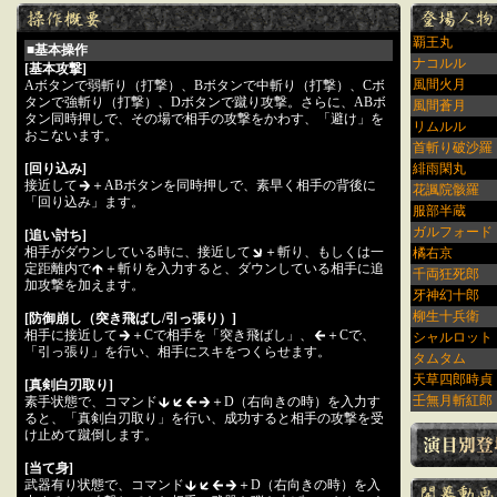
覇王丸
■基本操作
ナコルル
[基本攻撃]
風間火月
Aボタンで弱斬り（打撃）、Bボタンで中斬り（打撃）、Cボ
タンで強斬り（打撃）、Dボタンで蹴り攻撃。さらに、ABボ
風間蒼月
タン同時押しで、その場で相手の攻撃をかわす、「避け」を
リムルル
おこないます。
首斬り破沙羅
[回り込み]
緋雨閑丸
接近して
＋ABボタンを同時押しで、素早く相手の背後に
花諷院骸羅
「回り込み」ます。
服部半蔵
ガルフォード
[追い討ち]
相手がダウンしている時に、接近して
＋斬り、もしくは一
橘右京
定距離内で
＋斬りを入力すると、ダウンしている相手に追
千両狂死郎
加攻撃を加えます。
牙神幻十郎
柳生十兵衛
[防御崩し（突き飛ばし/引っ張り）]
相手に接近して
＋Cで相手を「突き飛ばし」、
＋Cで、
シャルロット
「引っ張り」を行い、相手にスキをつくらせます。
タムタム
天草四郎時貞
[真剣白刃取り]
壬無月斬紅郎
素手状態で、コマンド
＋D（右向きの時）を入力す
ると、「真剣白刃取り」を行い、成功すると相手の攻撃を受
け止めて蹴倒します。
[当て身]
武器有り状態で、コマンド
＋D（右向きの時）を入