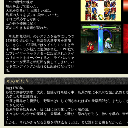
一つの魔性の魂が
燐火を上げて甦った。
大地を揺るがし 出現した城は
島原の人々を 災いに染めていった。
それに呼応するが如く
己が身を修羅に変え
定めに生きる者達が現れた。
「斬紅郎無双剣」のシステムを基本にしつつ
14連斬や追い討ち、自決等の新要素を追加
し、さらに、CPU戦ではタイムリミットとラ
イバルキャラが新たに追加された。CPU戦で
はプレイヤーキャラクターに設定されたタイ
ムリミットをオーバーすると、ライバルキャ
ラクターが天草と斬紅郎を倒してしまい、バ
ッドエンディングが流れる仕組みになってい
る。
時は1789年。
各地で冷害や洪水、大火、飢饉が打ち続く中、島原の地に不気味な城が忽然と
の名は天草四郎時貞。
一度は魔界から復活し、野望半ばにして倒されたはずの天草四郎が、またして
てきたのだ。
島原半島を飲み込み、日に日に巨大化していく魔の城。
人々はいつしかその魔城を「天草城」と呼び、恐れながらも、救いを求め、崇
う。
しかし、それがさらなる災厄を呼び込もうとは、まだ誰も知る由もなかった・