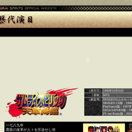
［発売日］
1996年10月25日
［基板］
MVS
［家庭用］
NEOGEOロムカセット
NEOGEO CD版：199
PlayStation版：199
SEGA SATURN版：1
PS one Books版：2
一七八九年
寛政の改革が人々を圧迫せし頃